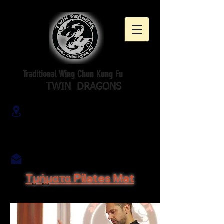
Traditional Wing Chun Kung Fu
TWIN DRAGONS
Αρτέμωνος 90, Δάφνη
(μετρο Αγ. Ιωάννης)
wingchuntwindragons@gmail.com
Τμήματα Pilates Μat
6944899737