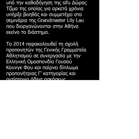
υπό την καθοδήγηση της sifu Δώρας
Τζίμα της οποίας για αρκετά χρόνια
υπήρξε βοηθός και συμμετέχει στα
σεμινάρια της Grandmaster Lily Lau
που διοργανώνονται στην Αθήνα
εκείνο το διάστημα.
Το 2014 παρακολουθεί τη σχολή
προπονητών της Γενικής Γραμματεία
Αθλητισμού σε συνεργασία με την
Ελληνική Ομοσπονδία Γουσού
Κουνγκ Φου
και παίρνει δίπλωμα
προπ
ονήτριας Γ' κατηγορίας και
αντίστοιχα άδεια ασκήσεως
επαγγέλματος. Το 2015 δίνει
εξετάσεις για την μαύρη ζώνη στην
Grandmaster Lily Lau τις οποίες
περνάει με επιτυχία.
Από το 2015 συνεχίζει την εξάσκηση
της στο Wing Chun ως μαθήτρια του
Master Μιχάλη Παπαντωνάκη και
συμμετέχει στα σεμινάρια που
διοργανώνει σε συνεργασία με τον