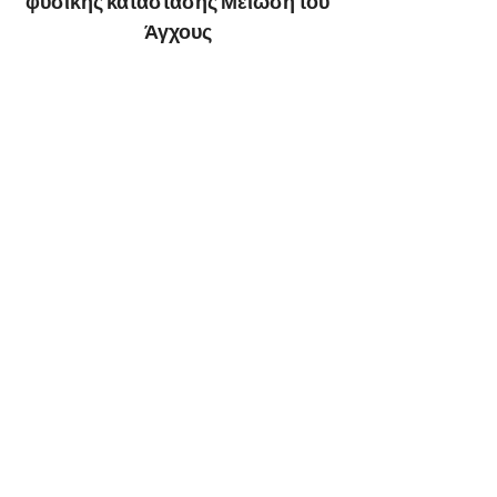
φυσικής κατάστασης
Μείωση του
Άγχους
Traditional Wing Chun Kung Fu
TWIN DRAGONS
WING CHUN KUNG FU -
ΤΜΗΜΑΤΑ ΕΝΗΛΙΚΩΝ -
ΠΑΙΔΙΚΑ ΤΜΗΜΑΤΑ - ΕΝΕΡΓΟ
ΜΕΛΟΣ ΤΗΣ ΟΜΟΣΠΟΝΔΙΑΣ
WUSHU KUNG FU -